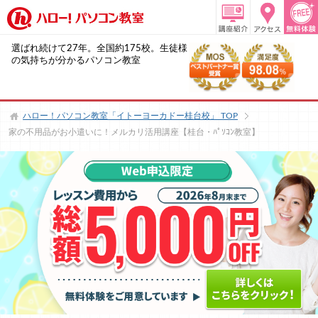
選ばれ続けて27年。全国約175校。生徒様
の気持ちが分かるパソコン教室
ハロー！パソコン教室「イトーヨーカドー桂台校」
TOP
家の不用品がお小遣いに！メルカリ活用講座【桂台・ﾊﾟｿｺﾝ教室】