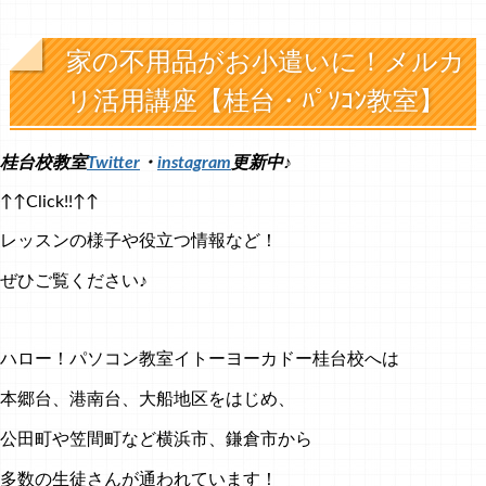
家の不用品がお小遣いに！メルカ
リ活用講座【桂台・ﾊﾟｿｺﾝ教室】
桂台校教室
Twitter
・
instagram
更新中♪
↑↑Click!!↑↑
レッスンの様子や役立つ情報など！
ぜひご覧ください♪
ハロー！パソコン教室イトーヨーカドー桂台校へは
本郷台、港南台、大船地区をはじめ、
公田町や笠間町など横浜市、鎌倉市から
多数の生徒さんが通われています！