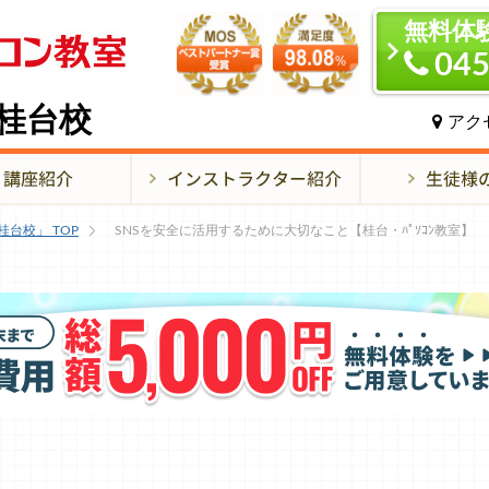
無料体
045
桂台校
アク
桂台校」
TOP
SNSを安全に活用するために大切なこと【桂台・ﾊﾟｿｺﾝ教室】