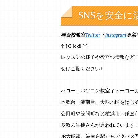
SNSを安全に
桂台校教室
Twitter
・
instagram
更新
↑↑Click!!↑↑
レッスンの様子や役立つ情報など
ぜひご覧ください♪
ハロー！パソコン教室イトーヨー
本郷台、港南台、大船地区をはじ
公田町や笠間町など横浜市、鎌倉
多数の生徒さんが通われています
JR大船駅、港南台駅からアクセス