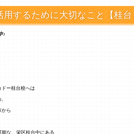
活用するために大切なこと【桂台・
中♪
！
カドー桂台校へは
め、
市から
！
可能な、栄区桂台中にある