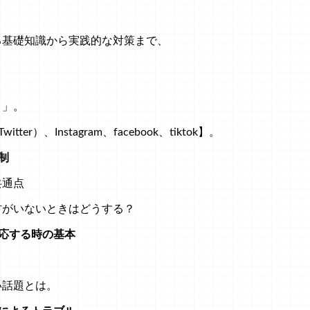
る基礎知識から実践的な対策まで、
り」。
ter）、Instagram、facebook、tiktok】。
制
共通点
材がいないときはどうする？
応する時の基本
。
い話題とは。