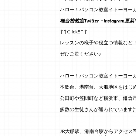
ハロー！パソコン教室イトーヨー
桂台校教室Twitter・instagram更新
↑↑Click!!↑↑
レッスンの様子や役立つ情報など
ぜひご覧ください♪
ハロー！パソコン教室イトーヨー
本郷台、港南台、大船地区をはじ
公田町や笠間町など横浜市、鎌倉
多数の生徒さんが通われています(*'ω
JR大船駅、港南台駅からアクセス