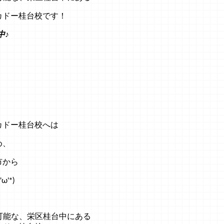
カドー桂台校です！
中♪
！
カドー桂台校へは
め、
市から
'*)
可能な、栄区桂台中にある